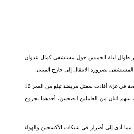
استمر طوال ليلة الخميس حول مستشفى كمال عدوان
لمستشفى بضرورة الانتقال إلى خارج المبنى.
وفي مؤتمر صحفي نصف أسبوعي لوكالات الأمم المتحدة في جنيف، أشار بيبركورن عبر الفيديو إلى أن وزارة الصحة في غزة أفادت بمقتل مريضة تبلغ من العمر 16
إلى قسم الأشعة في مستشفى كمال عدوان، كما أصيب 12 شخصًا آخرون، بينهم اثنان من العاملين الصحيين، أحدهما بجروح
مما أدى إلى أضرار في شبكات الأكسجين والهواء