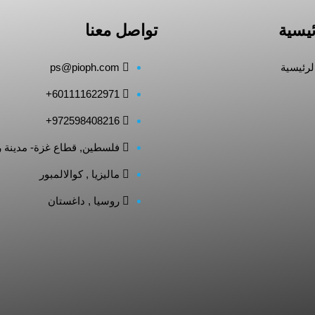
ئيسية
تواصل معنا
لرئيسية
ps@pioph.com
601111622971+
972598408216+
فلسطين, قطاع غزة- مدينة 
ماليزيا , كوالالمبور
روسيا , داغستان