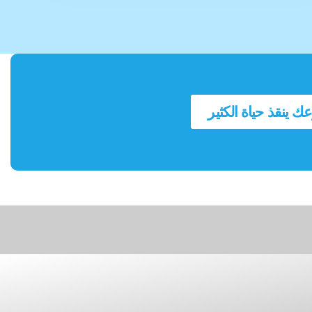
عك ينقذ حياة الكثير