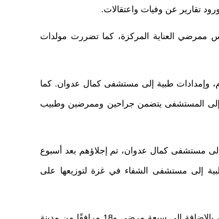
رود تقارير عن وفيات واعتقالات.
صحيين، ووفاة رئيس ممرضي العناية المركزة، كما تضررت مولدات
سليم 10,000 لتر من الوقود، و200 طرد غذائي، ووحدات دم، وإمدادات طبية إلى مستشفى كمال عدوان. كما
لي إلى المستشفى يتضمن جراحين وممرضين وطبيب
 إلى مستشفى كمال عدوان، تم إجلاؤهم بعد أسبوع
د بتسليم 24,000 لتر من الوقود والإمدادات الطبية إلى مستشفى الشفاء في غزة لتوزيعها على
ذكر المسؤول الأممي أنه تم نقل ثلاثة مرضى في حالة حرجة من مستشفى كمال عدوان إلى مستشفى الشفاء، بالإضافة إلى سبعة مرضى و18 مرافقًا من مدينة