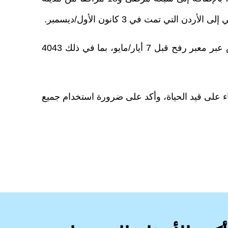
تمت في 3 كانون الأول/ديسمبر.
وأضاف أن منذ 7 تشرين الأول/أكتوبر 2023، تم إجلاء 5325 مريضًا من غزة، من بينهم ما يقرب من 5000 مريض عبر معبر رفح قبل 7 أيار/مايو، بما في ذلك 4043
 الإجلاء الطبي للبقاء على قيد الحياة، وأكد على ضرورة استخدام جميع