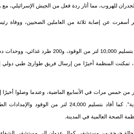
جدران للهروب، مما أثار ردة فعل من الجيش الإسرائيلي، مع و
 أن الهجمات بين 28 نوفمبر و4 ديسمبر أسفرت عن إصابة ثلاثة من العاملين ال
وأوضح بيبركورن أن منظمة الصحة العالمية قامت بت
لة، تمكنت المنظمة أخيرًا من إرسال فريق طوارئ طبي دو
ر من خمس مرات في الأسابيع الماضية، وعندما وصلوا أخيرًا
فقط، وهو ما وصفه بأنه “غير مفهوم ومؤلم للغاية”. كما أفا
مة الصحة العالمية في المدينة.