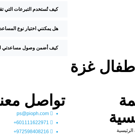
كيف تُستخدم التبرعات التي تق
هل يمكنني اختيار نوع المساع
كيف أضمن وصول مساعدتي لل
أطفال غزة
مة
تواصل معنا
سية
ps@pioph.com
601111622971+
الرئيسية
972598408216+