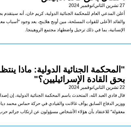
27 تشرين الثاني/نوفمبر 2024
أعلن المدعي العام للمحكمة الجنائية الدولية، كريم خان، أنه سيتقدم 
والقائد الأعلى للقوات المسلحة، مين أونج هلاينج، بعد وجود “أسباب معق
الإنسانية، بما في ذلك ترحيل واضطهاد مجتمع الروهينجا.
"المحكمة الجنائية الدولية: ماذا ينت
بحق القادة الإسرائيليين؟"
22 تشرين الثاني/نوفمبر 2024
قال فادي العبد الله، المتحدث باسم المحكمة الجنائية الدولية، إن إصدا
ووزير الدفاع السابق يوآف غالانت والقيادي في حركة حماس محمد دياب 
معقولة” للاعتقاد بأن هؤلاء الأشخاص مسؤولون عن ارتكاب جرائم حرب و