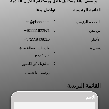
ونسعى لبناء مستقبل عادل ومستدام للأجيال القادمة.
القائمة الرئيسية
تواصل معنا
الصفحة الرئيسية
ps@pioph.com
من نحن
601111622971+
الأخبار
972598408216+
إتصل بنا
فلسطين, قطاع غزة-
مدينة رفح
ماليزيا , كوالالمبور
روسيا , داغستان
القائمة البريدية
الإسم